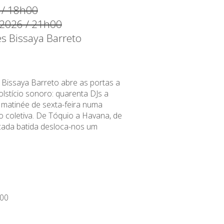
 / 18h00
 2026 / 21h00
es Bissaya Barreto
 Bissaya Barreto abre as portas a
lstício sonoro: quarenta DJs a
matinée de sexta-feira numa
 coletiva. De Tóquio a Havana, de
 cada batida desloca-nos um
00