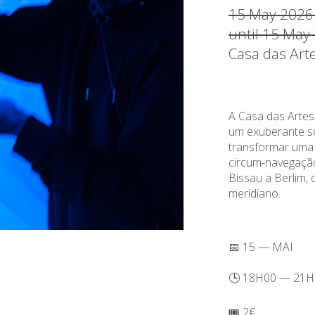
15 May 2026
until 15 May
Casa das Art
A Casa das Artes
um exuberante so
transformar uma 
circum-navegação
Bissau a Berlim,
meridiano.
📅 15 — MAI
🕒 18H00 — 21H
🎟️ 2€