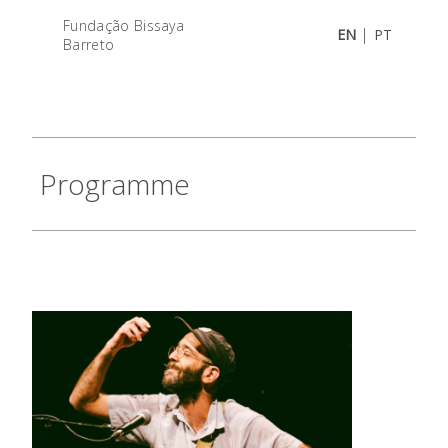
Fundação Bissaya
|
EN
PT
Barreto
Programme