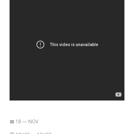
📅 18 — NOV