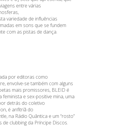
viagens
entre
várias
osferas
,
sta
variedade de influências
ormadas em sons que
se fundem
te com as pistas de dança
.
ada por editoras como
re, envolve-se também com alguns
boetas mais promissores, BLEID é
a feminista e
sex
-positive mina, uma
por
detrás do coletivo
ion
, é anfitriã do
tle
, na Rádio Quântica e um “rosto”
es de
clubbing
da Príncipe Discos.