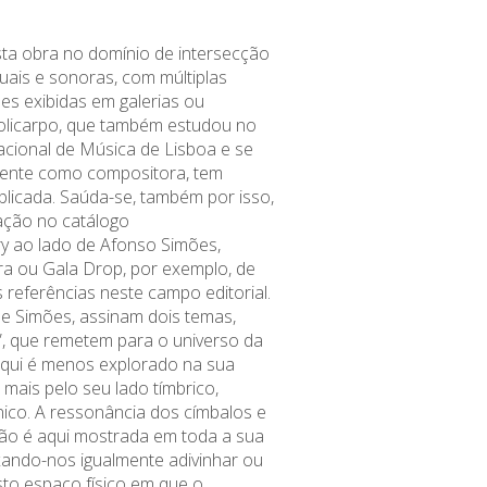
sta obra no domínio de intersecção
suais e sonoras, com múltiplas
es exibidas em galerias ou
olicarpo, que também estudou no
cional de Música de Lisboa e se
mente como compositora, tem
blicada
.
Saúda-se, também por isso,
pação no catálogo
ry
ao lado de Afonso Simões,
ra
ou Gala
Drop
, por exemplo, de
referências neste campo editorial.
 e Simões, assinam dois temas,
s”, que remetem para o universo da
aqui é menos explorado na sua
e mais pelo seu lado tímbrico,
nico. A ressonância dos címbalos e
ão é aqui mostrada em toda a sua
xando-nos igualmente adivinhar ou
sto espaço físico em que o