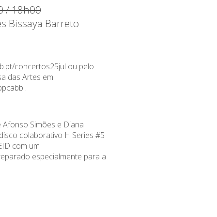
0 / 18h00
es Bissaya Barreto
b.pt/concertos25jul
ou pelo
a das Artes em
appcabb
.
de Afonso Simões e Diana
disco colaborativo
H Series #5
EID com um
reparado
especialmente
para a