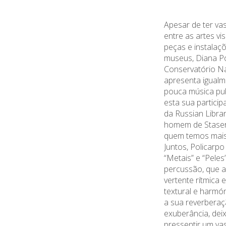
Apesar de ter va
entre as artes vi
peças e instalaçõ
museus, Diana P
Conservatório Na
apresenta igual
pouca música pu
esta sua partici
da
Russian
Libra
homem de
Stase
quem temos mais 
Juntos, Policarpo
“Metais” e “Pele
percussão, que 
vertente rítmica 
textural e harmó
a sua reverberaç
exuberância, dei
pressentir um va