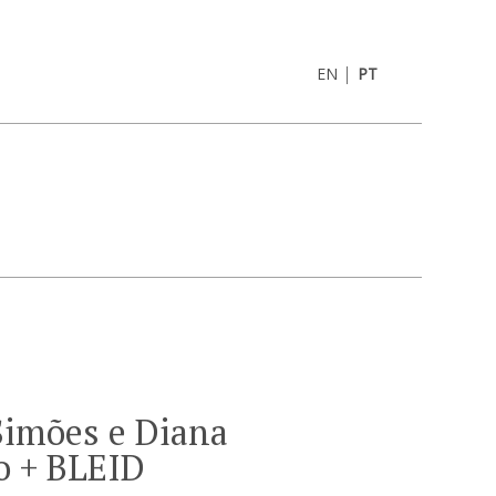
|
EN
PT
Simões e Diana
o + BLEID