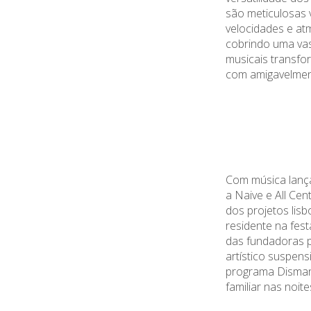
são
meticulosas 
velocidades
e
atm
cob
rindo
uma
va
musicais transf
com amigavelmen
Com música lanç
a
Naive
e
All
Cent
dos projetos lis
residente na fest
das fundadoras 
artístico
suspens
programa
Disman
familiar nas noit