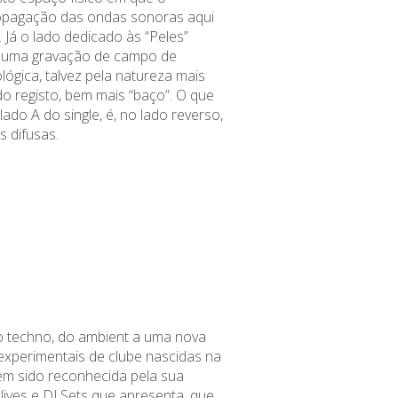
pagação das ondas sonoras aqui
 Já o lado dedicado às “Peles”
 uma gravação de campo de
ógica, talvez pela natureza mais
 registo, bem mais “baço”. O que
 lado A do single, é, no lado reverso,
s difusas.
o techno, do
ambient
a uma nova
experimentais de clube nascidas na
tem sido reconhecida pela sua
lives e DJ Sets que apresenta, que