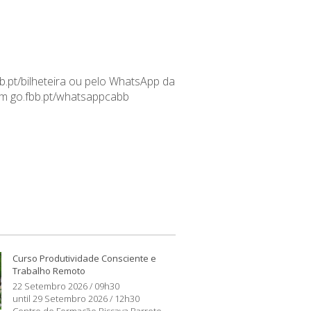
b.pt/bilheteira ou pelo WhatsApp da
em
go
.fbb.pt/
whatsappcabb
Curso Produtividade Consciente e
Trabalho Remoto
22 Setembro 2026 / 09h30
until 29 Setembro 2026 / 12h30
Centro de Formação Bissaya Barreto