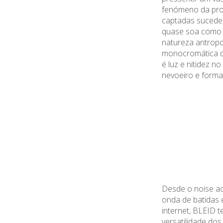
fenómeno da pro
captadas sucede.
quase soa como
natureza antropol
monocromática do
é luz e nitidez no
nevoeiro e forma
Desde o noise a
onda de batidas 
internet, BLEID 
versatilidad
e dos 