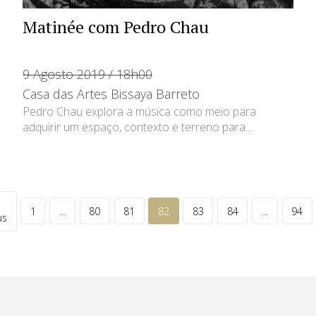
Matinée com Pedro Chau
9 Agosto 2019 / 18h00
Casa das Artes Bissaya Barreto
Pedro Chau explora a música como meio para
adquirir um espaço, contexto e terreno para...
1
…
80
81
82
83
84
…
94
us