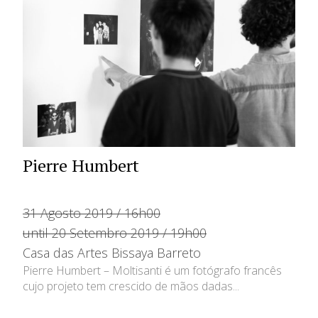
Pierre Humbert
31 Agosto 2019 / 16h00
until 20 Setembro 2019 / 19h00
Casa das Artes Bissaya Barreto
Pierre Humbert – Moltisanti é um fotógrafo francês
cujo projeto tem crescido de mãos dadas...