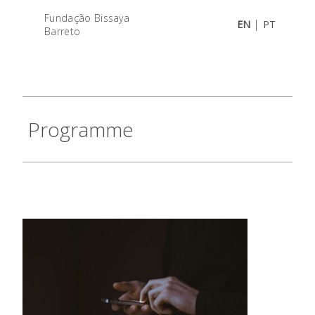
Fundação Bissaya
|
EN
PT
Barreto
Programme